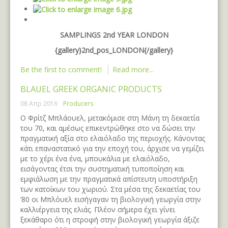
SAMPLINGS 2nd YEAR LONDON
{gallery}2nd_pos_LONDON{/gallery}
Be the first to comment!
Read more...
BLAUEL GREEK ORGANIC PRODUCTS
08 Απρ 2016
Producers
Ο Φρίτζ Μπλάουελ, μετακόμισε στη Μάνη τη δεκαετία
του 70, και αμέσως επικεντρώθηκε στο να δώσει την
πραγματική αξία στο ελαιόλαδο της περιοχής. Κάνοντας
κάτι επαναστατικό για την εποχή του, άρχισε να γεμίζει
με το χέρι ένα ένα, μπουκάλια με ελαιόλαδο,
εισάγοντας έτσι την συστηματική τυποποίηση και
εμφιάλωση με την πραγματικά απίστευτη υποστήριξη
των κατοίκων του χωριού. Στα μέσα της δεκαετίας του
’80 οι Μπλόυελ εισήγαγαν τη βιολογική γεωργία στην
καλλιέργεια της ελιάς. Πλέον σήμερα έχει γίνει
ξεκάθαρο ότι η στροφή στην βιολογική γεωργία άξιζε