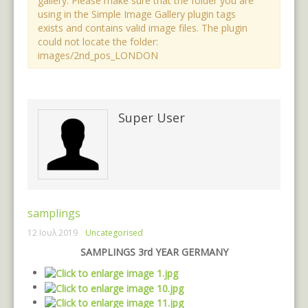
gallery. Please make sure that the folder you are
Επικοινωνία
Βιολογική Φέτα
ΚΟΥΡΕΛΛΑΣ Α.Ε.
Εκθέσεις
using in the Simple Image Gallery plugin tags
exists and contains valid image files. The plugin
Συνταγές
Προϊόντα Μαστίχας
MEDITERRA Α.Ε.
Εκδηλώσεις
could not locate the folder:
images/2nd_pos_LONDON
Προϊόντα Κρόκου Κοζάνης
ΠΡΟΪΟΝΤΑ ΚΡΟΚΟΥ ΚΟΖΑΝΗΣ Α.Ε.Β.Ε.
Διαφήμιση
Βιολογικά Όσπρια
ΑΡΟΣΙΣ
Super User
Βιολογικές Ελιές
BLAUEL GREEK ORGANIC PRODUCTS
samplings
12 Ιουλ 2019
Uncategorised
SAMPLINGS 3rd YEAR GERMANY